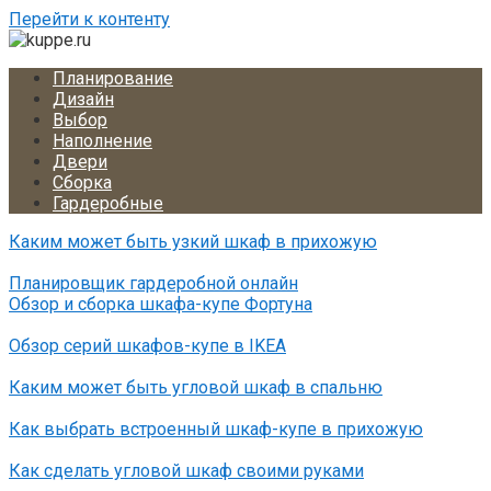
Перейти к контенту
Планирование
Дизайн
Выбор
Наполнение
Двери
Сборка
Гардеробные
Каким может быть узкий шкаф в прихожую
Планировщик гардеробной онлайн
Обзор и сборка шкафа-купе Фортуна
Обзор серий шкафов-купе в IKEA
Каким может быть угловой шкаф в спальню
Как выбрать встроенный шкаф-купе в прихожую
Как сделать угловой шкаф своими руками